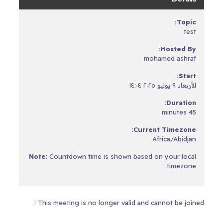
Topic:
test
Hosted By:
mohamed ashraf
Start:
الأربعاء ٩ يوليو ٢٠٢٥ ١٤:٠٤
Duration:
45 minutes
Current Timezone:
Africa/Abidjan
Note
: Countdown time is shown based on your local
timezone.
This meeting is no longer valid and cannot be joined !