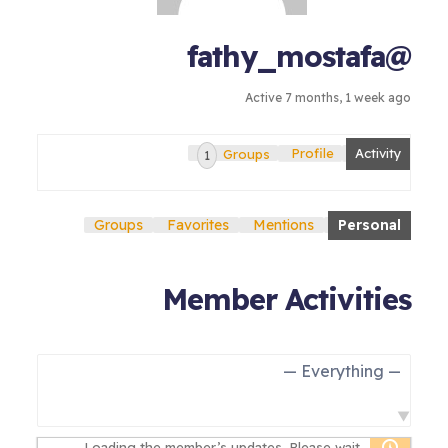
@fathy_mostafa
Active 7 months, 1 week ago
Groups
Profile
Activity
1
Groups
Favorites
Mentions
Personal
Member Activities
Show:
Loading the member’s updates. Please wait.