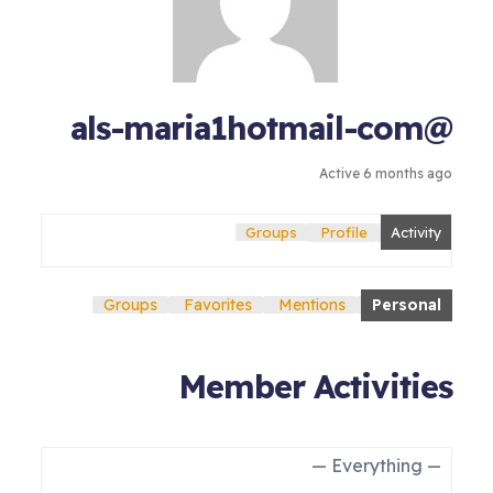
@als-maria1hotmail-com
Active 6 months ago
Groups
Profile
Activity
Groups
Favorites
Mentions
Personal
Member Activities
Show: