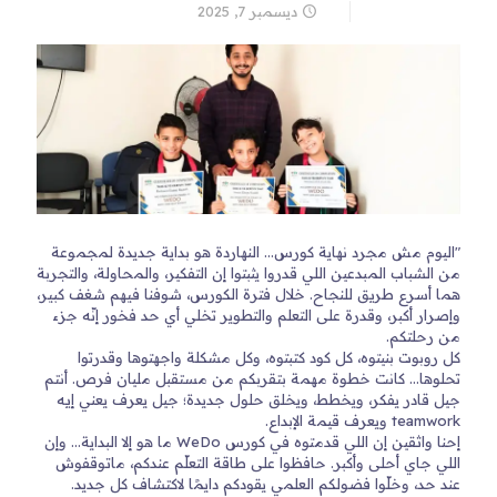
ديسمبر 7, 2025
"اليوم مش مجرد نهاية كورس… النهاردة هو بداية جديدة لمجموعة
من الشباب المبدعين اللي قدروا يثبتوا إن التفكير، والمحاولة، والتجربة
هما أسرع طريق للنجاح. خلال فترة الكورس، شوفنا فيهم شغف كبير،
وإصرار أكبر، وقدرة على التعلم والتطوير تخلي أي حد فخور إنّه جزء
من رحلتكم.
كل روبوت بنيتوه، كل كود كتبتوه، وكل مشكلة واجهتوها وقدرتوا
تحلوها… كانت خطوة مهمة بتقربكم من مستقبل مليان فرص. أنتم
جيل قادر يفكر، ويخطط، ويخلق حلول جديدة؛ جيل يعرف يعني إيه
teamwork ويعرف قيمة الإبداع.
إحنا واثقين إن اللي قدمتوه في كورس WeDo ما هو إلا البداية… وإن
اللي جاي أحلى وأكبر. حافظوا على طاقة التعلّم عندكم، ماتوقفوش
عند حد، وخلّوا فضولكم العلمي يقودكم دايمًا لاكتشاف كل جديد.